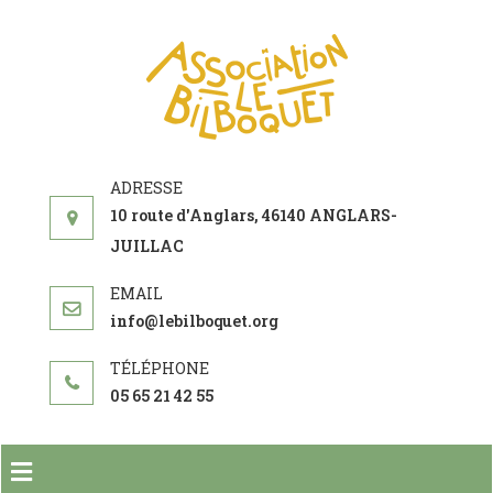
ASSOCIAT
acteur social de
développement
LE
BILBOQU
10 route d'Anglars, 46140 ANGLARS-
JUILLAC
info@lebilboquet.org
05 65 21 42 55