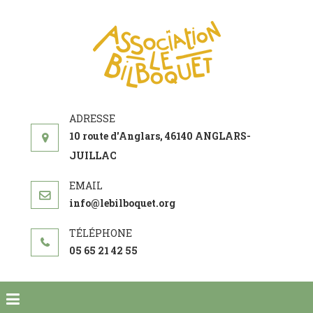
ASSOCIATI
acteur social de
LE
développement
BILBOQUE
10 route d'Anglars, 46140 ANGLARS-
JUILLAC
info@lebilboquet.org
05 65 21 42 55