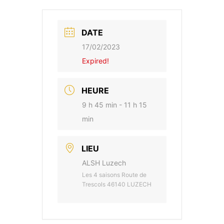
DATE
17/02/2023
Expired!
HEURE
9 h 45 min - 11 h 15
min
LIEU
ALSH Luzech
Les 4 saisons Route de
Trescols 46140 LUZECH