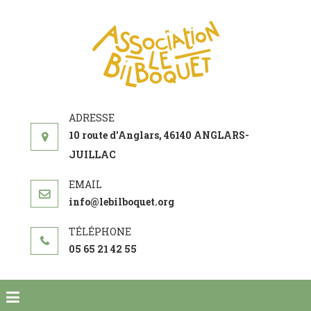
ASSOCIATI
acteur social de
LE
développement
BILBOQUE
10 route d'Anglars, 46140 ANGLARS-
JUILLAC
info@lebilboquet.org
05 65 21 42 55