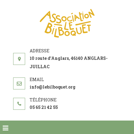
ASSOCIAT
acteur social de
LE
développement
BILBOQU
10 route d'Anglars, 46140 ANGLARS-
JUILLAC
info@lebilboquet.org
05 65 21 42 55