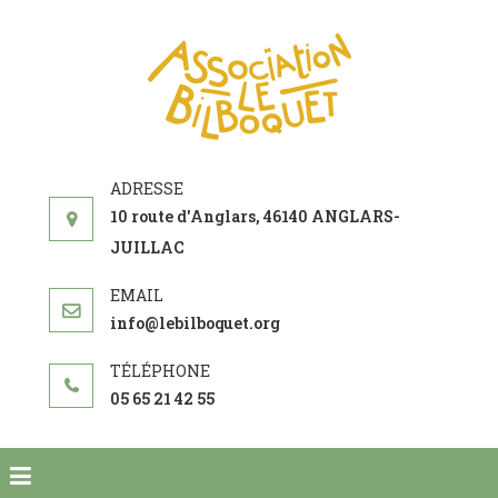
ASSOCIAT
acteur social de
LE
développement
BILBOQU
10 route d'Anglars, 46140 ANGLARS-
JUILLAC
info@lebilboquet.org
05 65 21 42 55