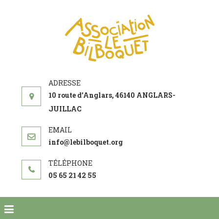
ASSOCIATI
acteur social de
LE
développement
BILBOQUE
10 route d'Anglars, 46140 ANGLARS-
JUILLAC
info@lebilboquet.org
05 65 21 42 55