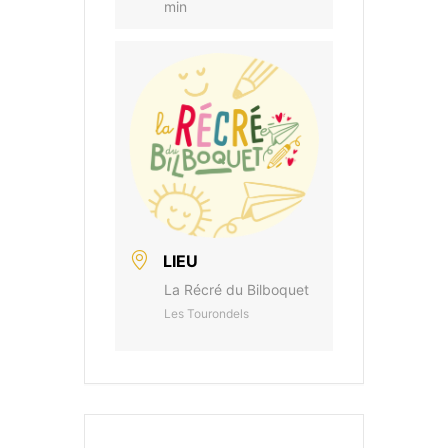
min
LIEU
La Récré du Bilboquet
Les Tourondels