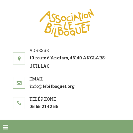
ASSOCIATI
acteur social de
LE
développement
BILBOQUE
10 route d'Anglars, 46140 ANGLARS-
JUILLAC
info@lebilboquet.org
05 65 21 42 55