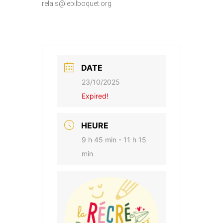
relais@lebilboquet.org
DATE
23/10/2025
Expired!
HEURE
9 h 45 min - 11 h 15
min