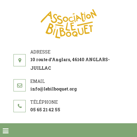
ASSOCIATI
acteur social de
LE
développement
BILBOQUE
10 route d'Anglars, 46140 ANGLARS-
JUILLAC
info@lebilboquet.org
05 65 21 42 55