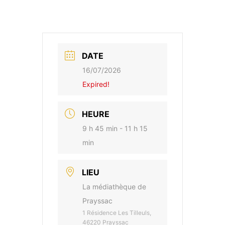
DATE
16/07/2026
Expired!
HEURE
9 h 45 min - 11 h 15
min
LIEU
La médiathèque de
Prayssac
1 Résidence Les Tilleuls,
46220 Prayssac