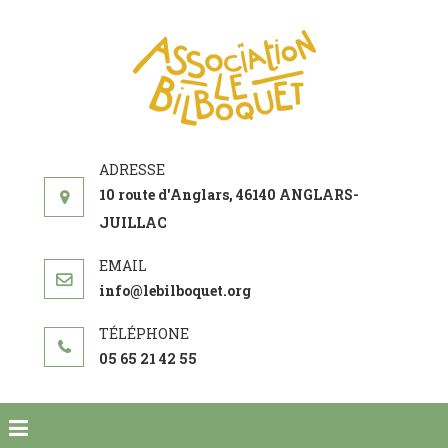
ASSOCIATI
acteur social de
LE
développement
BILBOQUE
10 route d'Anglars, 46140 ANGLARS-
JUILLAC
info@lebilboquet.org
05 65 21 42 55