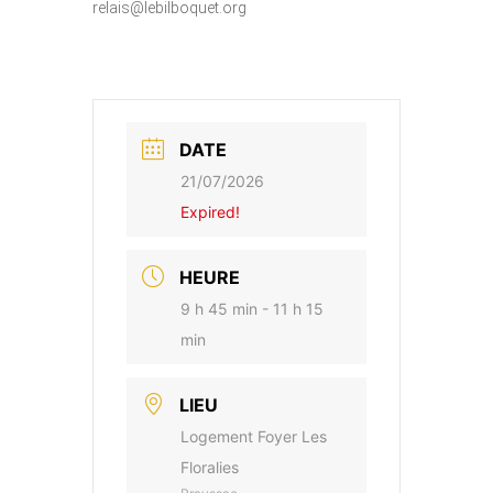
relais@lebilboquet.org
DATE
21/07/2026
Expired!
HEURE
9 h 45 min - 11 h 15
min
LIEU
Logement Foyer Les
Floralies