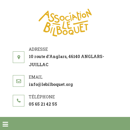
ASSOCIATI
acteur social de
LE
développement
BILBOQUE
10 route d'Anglars, 46140 ANGLARS-
JUILLAC
info@lebilboquet.org
05 65 21 42 55