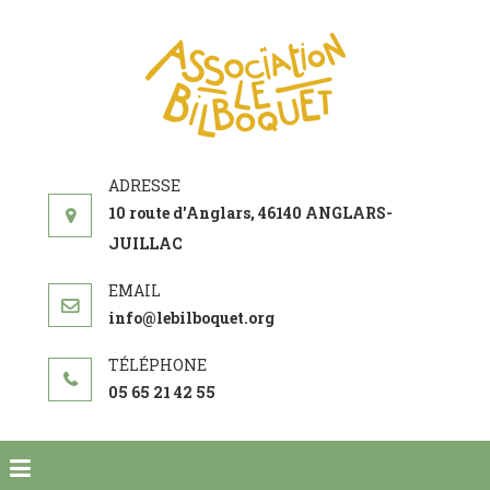
ASSOCIATI
acteur social de
LE
développement
BILBOQUE
10 route d'Anglars, 46140 ANGLARS-
JUILLAC
info@lebilboquet.org
05 65 21 42 55