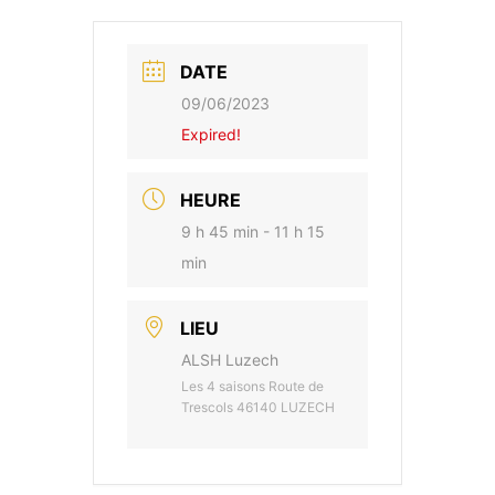
DATE
09/06/2023
Expired!
HEURE
9 h 45 min - 11 h 15
min
LIEU
ALSH Luzech
Les 4 saisons Route de
Trescols 46140 LUZECH