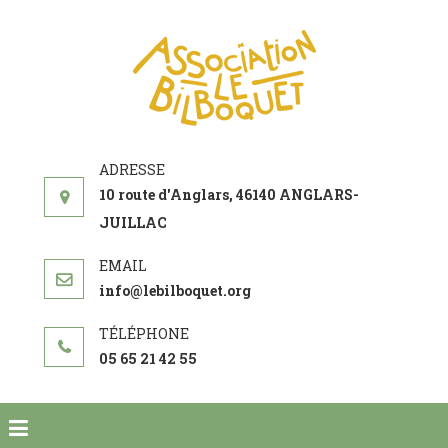
ASSOCIATI
acteur social de
LE
développement
BILBOQUE
10 route d'Anglars, 46140 ANGLARS-
JUILLAC
info@lebilboquet.org
05 65 21 42 55