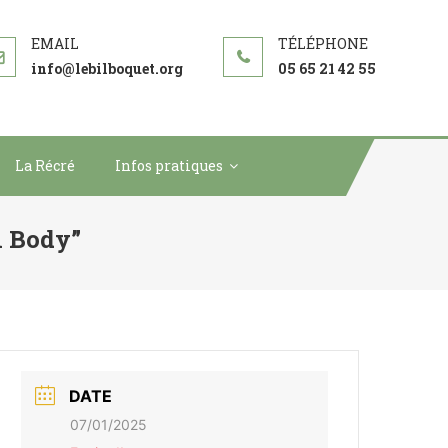
info@lebilboquet.org
05 65 21 42 55
La Récré
Infos pratiques
n Body”
DATE
07/01/2025