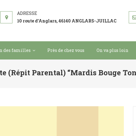
 BILBOQUET
ement
10 route d'Anglars, 46140 ANGLARS-JUILLAC
in des familles
Près de chez vous
On va plus loin
te (répit Parental) “Mardis Bouge To