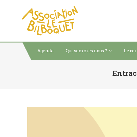
ASSOCIATION LE
acteur social de développ
Agenda
Qui sommes nous ?
Le co
Entrac