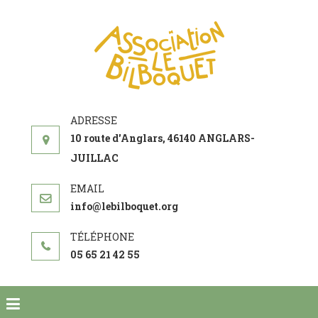
ASSOCIATI
acteur social de
LE
développement
BILBOQUE
10 route d'Anglars, 46140 ANGLARS-
JUILLAC
info@lebilboquet.org
05 65 21 42 55