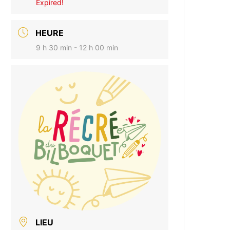
Expired!
HEURE
9 h 30 min - 12 h 00 min
LIEU