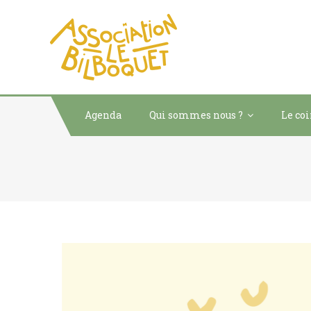
ASSOCIATION LE
acteur social de développ
Agenda
Qui sommes nous ?
Le co