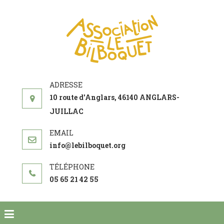
ASSOCIATI
acteur social de
LE
développement
BILBOQUE
10 route d'Anglars, 46140 ANGLARS-
JUILLAC
info@lebilboquet.org
05 65 21 42 55