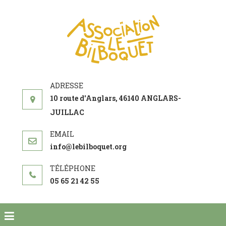
ASSOCIATI
acteur social de
LE
développement
BILBOQUE
10 route d'Anglars, 46140 ANGLARS-
JUILLAC
info@lebilboquet.org
05 65 21 42 55