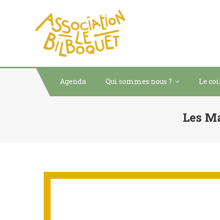
ASSOCIATION LE
acteur social de développ
Agenda
Qui sommes nous ?
Le co
Les Ma