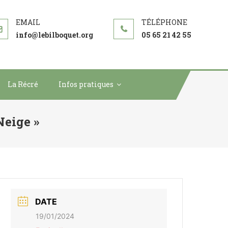
info@lebilboquet.org
05 65 21 42 55
La Récré
Infos pratiques
Neige »
DATE
19/01/2024