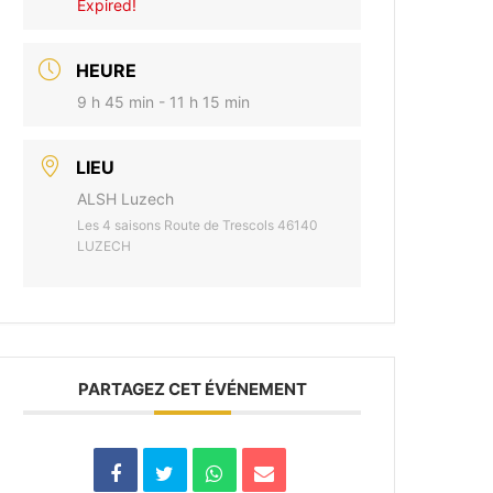
Expired!
HEURE
9 h 45 min - 11 h 15 min
LIEU
ALSH Luzech
Les 4 saisons Route de Trescols 46140
LUZECH
PARTAGEZ CET ÉVÉNEMENT