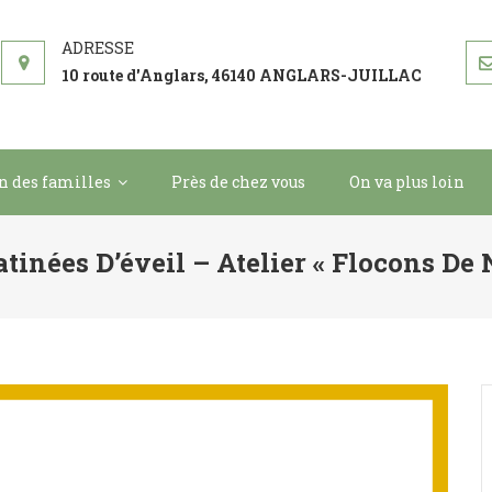
 BILBOQUET
ement
10 route d'Anglars, 46140 ANGLARS-JUILLAC
in des familles
Près de chez vous
On va plus loin
tinées D’éveil – Atelier « Flocons De 