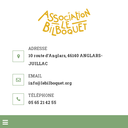
ASSOCIATI
acteur social de
LE
développement
BILBOQUE
10 route d'Anglars, 46140 ANGLARS-
JUILLAC
info@lebilboquet.org
05 65 21 42 55