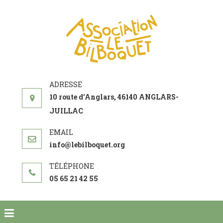
ASSOCIATI
acteur social de
LE
développement
BILBOQUE
10 route d'Anglars, 46140 ANGLARS-
JUILLAC
info@lebilboquet.org
05 65 21 42 55